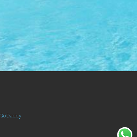
GoDaddy