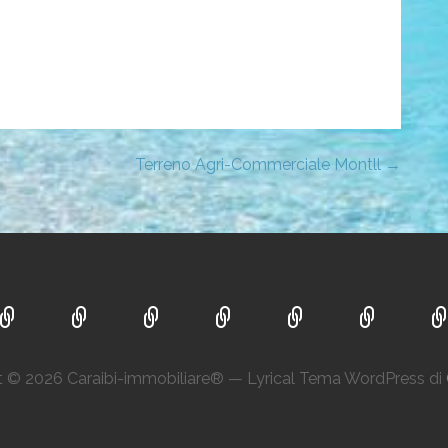
Terreno Agri-Commerciale Montll →
t © 2026 Caraibi-immobiliare® — Lyrical Tema WordPress di