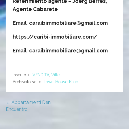
Referimiento agente – Joerg Berres,
Agente Cabarete
Email
;
caraibimmobiliare@gmail.com
https://caribi-immobiliare.com/
Email
;
caraibimmobiliare@gmail.com
Inserito in:
VENDITA
,
Ville
Archiviato sotto:
Town-House-Katie
Navigazione
← Appartamenti Deni
Encuentro
articoli