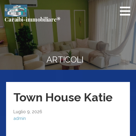
Passa
al
contenuto
Caraibi-immobiliare®
ARTICOLI
Town House Katie
Luglio 9, 2026
admin