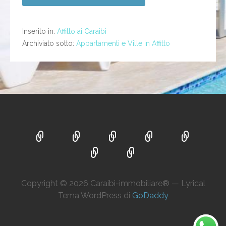
Inserito in:
Affitto ai Caraibi
Archiviato sotto:
Appartamenti e Ville in Affitto
Copyright © 2026 Caraibi-immobiliare® — Lyrical
Tema WordPress di
GoDaddy