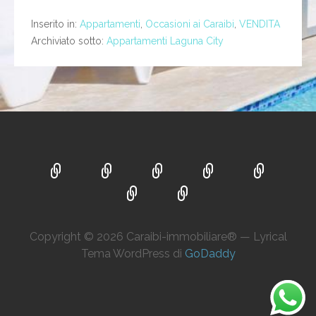
Inserito in:
Appartamenti
,
Occasioni ai Caraibi
,
VENDITA
Archiviato sotto:
Appartamenti Laguna City
Copyright © 2026 Caraibi-immobiliare® — Lyrical
Tema WordPress di
GoDaddy