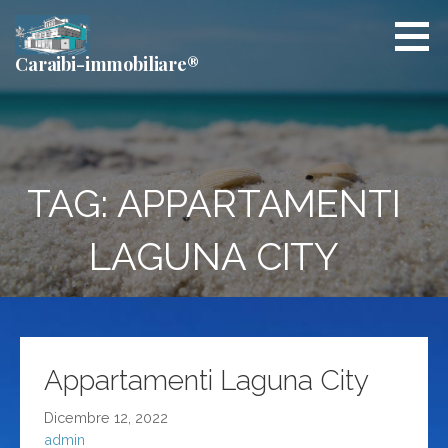
Passa
al
contenuto
Caraibi-immobiliare®
TAG: APPARTAMENTI
LAGUNA CITY
Appartamenti Laguna City
Dicembre 12, 2022
admin