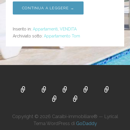
CONTINUA A LEGGERE →
Inserito in:
Appartamenti
,
VENDITA
Archiviato sotto:
Appartamento Tom
Copyright © 2026 Caraibi-immobiliare® — Lyrical
Tema WordPress di
GoDaddy