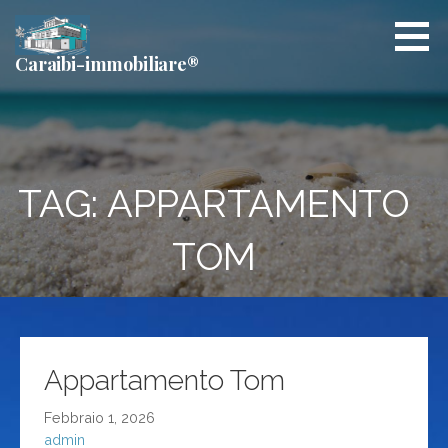
Passa
al
contenuto
Caraibi-immobiliare®
TAG: APPARTAMENTO
TOM
Appartamento Tom
Febbraio 1, 2026
admin