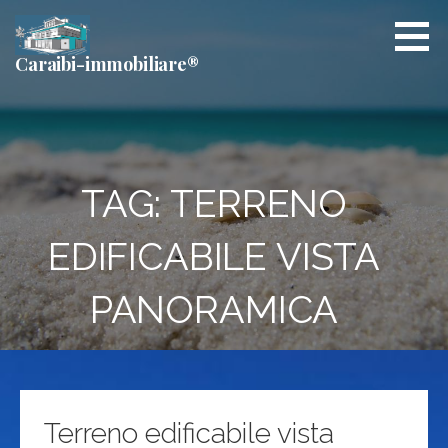
Passa
al
contenuto
Caraibi-immobiliare®
TAG: TERRENO
EDIFICABILE VISTA
PANORAMICA
Terreno edificabile vista