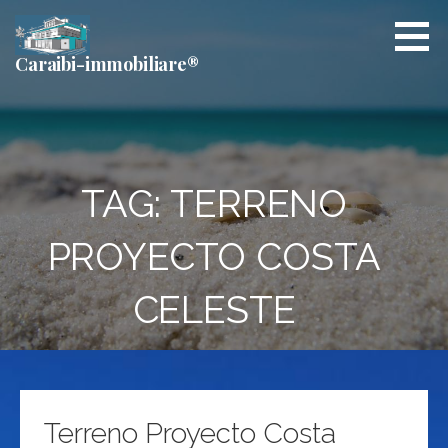
Passa
al
contenuto
Caraibi-immobiliare®
TAG: TERRENO
PROYECTO COSTA
CELESTE
Terreno Proyecto Costa