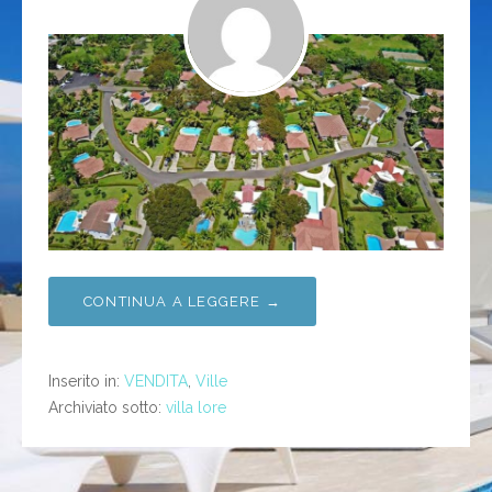
CONTINUA A LEGGERE →
Inserito in:
VENDITA
,
Ville
Archiviato sotto:
villa lore