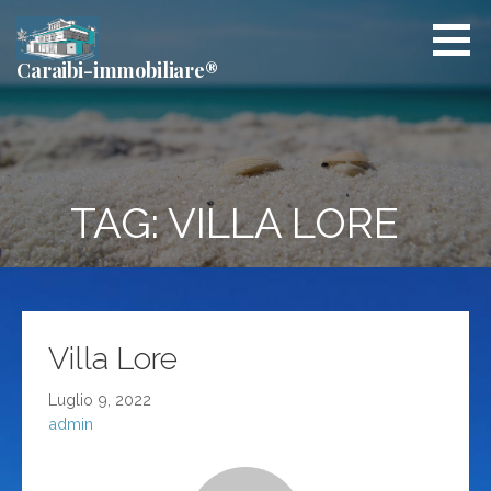
Passa
al
contenuto
Caraibi-immobiliare®
TAG: VILLA LORE
Villa Lore
Luglio 9, 2022
admin