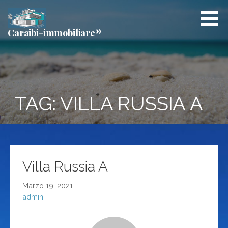
Passa
al
contenuto
Caraibi-immobiliare®
TAG: VILLA RUSSIA A
Villa Russia A
Marzo 19, 2021
admin