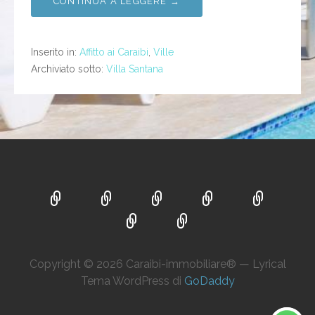
CONTINUA A LEGGERE →
Inserito in:
Affitto ai Caraibi
,
Ville
Archiviato sotto:
Villa Santana
Copyright © 2026 Caraibi-immobiliare® — Lyrical
Tema WordPress di
GoDaddy