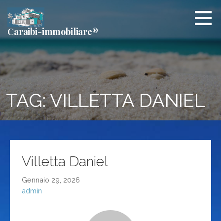
Passa
al
contenuto
Caraibi-immobiliare®
TAG: VILLETTA DANIEL
Villetta Daniel
Gennaio 29, 2026
admin